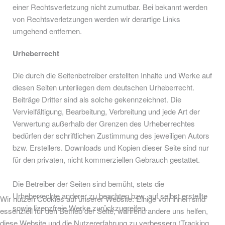
einer Rechtsverletzung nicht zumutbar. Bei bekannt werden
von Rechtsverletzungen werden wir derartige Links
umgehend entfernen.
Urheberrecht
Die durch die Seitenbetreiber erstellten Inhalte und Werke auf
diesen Seiten unterliegen dem deutschen Urheberrecht.
Beiträge Dritter sind als solche gekennzeichnet. Die
Vervielfältigung, Bearbeitung, Verbreitung und jede Art der
Verwertung außerhalb der Grenzen des Urheberrechtes
bedürfen der schriftlichen Zustimmung des jeweiligen Autors
bzw. Erstellers. Downloads und Kopien dieser Seite sind nur
für den privaten, nicht kommerziellen Gebrauch gestattet.
Die Betreiber der Seiten sind bemüht, stets die
Urheberrechte anderer zu beachten bzw. auf selbst erstellte
Wir nutzen Cookies auf unserer Website. Einige von ihnen sind
sowie lizenzfreie Werke zurückzugreifen.
essenziell für den Betrieb der Seite, während andere uns helfen,
diese Website und die Nutzererfahrung zu verbessern (Tracking